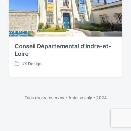
Conseil Départemental d’Indre-et-
Loire
UX Design
P
o
s
t
e
d
Tous droits réservés - Antoine Joly - 2024
i
n